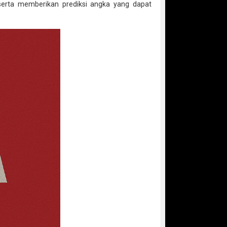
serta memberikan prediksi angka yang dapat