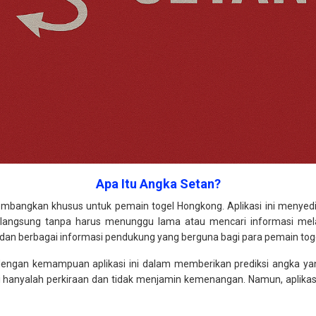
Apa Itu Angka Setan?
embangkan khusus untuk pemain togel Hongkong. Aplikasi ini menyedi
 langsung tanpa harus menunggu lama atau mencari informasi melalu
, dan berbagai informasi pendukung yang berguna bagi para pemain toge
 dengan kemampuan aplikasi ini dalam memberikan prediksi angka yan
si hanyalah perkiraan dan tidak menjamin kemenangan. Namun, aplikasi