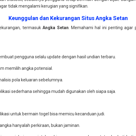
gar tidak mengalami kerugian yang signifikan.
Keunggulan dan Kekurangan Situs Angka Setan
 kekurangan, termasuk
Angka Setan
. Memahami hal ini penting aga
buat pengguna selalu update dengan hasil undian terbaru.
 memilih angka potensial.
isis pola keluaran sebelumnya.
likasi sederhana sehingga mudah digunakan oleh siapa saja.
kasi untuk bermain togel bisa memicu kecanduan judi.
 angka hanyalah perkiraan, bukan jaminan.