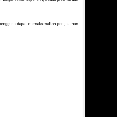
r pengguna dapat memaksimalkan pengalaman