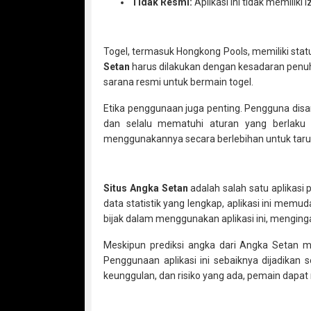
Tidak Resmi:
Aplikasi ini tidak memiliki
Togel, termasuk Hongkong Pools, memiliki statu
Setan
harus dilakukan dengan kesadaran penuh
sarana resmi untuk bermain togel.
Etika penggunaan juga penting. Pengguna dis
dan selalu mematuhi aturan yang berlaku d
menggunakannya secara berlebihan untuk taruh
Situs Angka Setan
adalah salah satu aplikasi 
data statistik yang lengkap, aplikasi ini me
bijak dalam menggunakan aplikasi ini, mengingat 
Meskipun prediksi angka dari Angka Setan m
Penggunaan aplikasi ini sebaiknya dijadikan
keunggulan, dan risiko yang ada, pemain dap