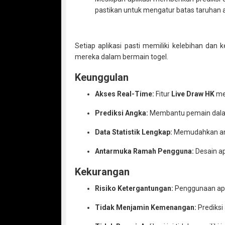
pastikan untuk mengatur batas taruhan a
Setiap aplikasi pasti memiliki kelebihan dan
mereka dalam bermain togel.
Keunggulan
Akses Real-Time:
Fitur
Live Draw HK
mem
Prediksi Angka:
Membantu pemain dalam
Data Statistik Lengkap:
Memudahkan anal
Antarmuka Ramah Pengguna:
Desain ap
Kekurangan
Risiko Ketergantungan:
Penggunaan apli
Tidak Menjamin Kemenangan:
Prediksi