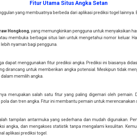
Fitur Utama Situs Angka Setan
ggulan yang membuatnya berbeda dari aplikasi prediksi togel lainnya. Be
Draw Hongkong
, yang memungkinkan pengguna untuk menyaksikan hasil
atau membuka berbagai situs lain untuk mengetahui nomor keluar. Has
lebih nyaman bagi pengguna.
ga dapat menggunakan fitur prediksi angka. Prediksi ini biasanya didasa
yang dirancang untuk memberikan angka potensial. Meskipun tidak me
 dalam memilih angka.
mnya merupakan salah satu fitur yang paling digemari oleh pemain. 
pola dan tren angka. Fitur ini membantu pemain untuk merencanakan 
alah tampilan antarmuka yang sederhana dan mudah digunakan. Pe
iksi angka, dan mengakses statistik tanpa mengalami kesulitan. Kemud
aplikasi prediksi togel.